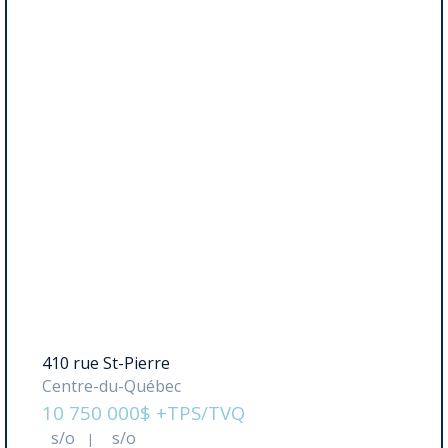
410 rue St-Pierre
Centre-du-Québec
10 750 000$ +TPS/TVQ
s/o
s/o
|