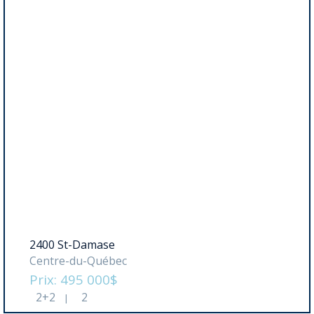
2400 St-Damase
Centre-du-Québec
Prix: 495 000$
2+2
2
|