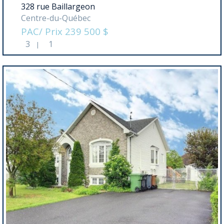
328 rue Baillargeon
Centre-du-Québec
PAC/ Prix 239 500 $
3
1
|