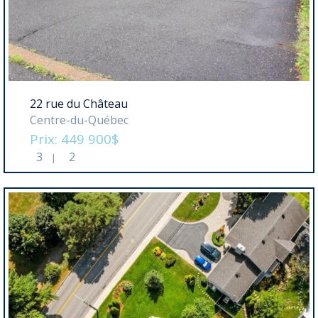
22 rue du Château
Centre-du-Québec
Prix: 449 900$
3
2
|