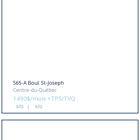
565-A Boul. St-Joseph
Centre-du-Québec
1490$/mois +TPS/TVQ
s/o
s/o
|