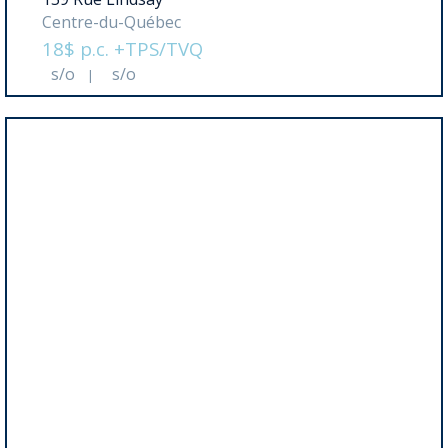
Centre-du-Québec
18$ p.c. +TPS/TVQ
s/o
s/o
|