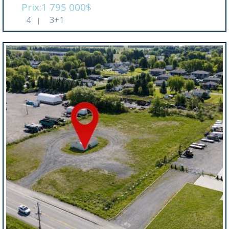
Prix:1 795 000$
4
3+1
|