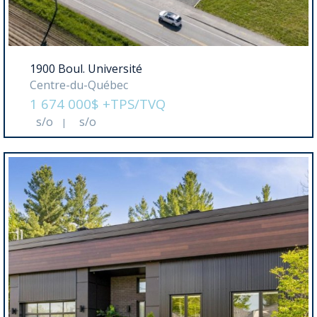
1900 Boul. Université
Centre-du-Québec
1 674 000$ +TPS/TVQ
s/o
s/o
|