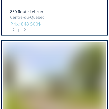
850 Route Lebrun
Centre-du-Québec
Prix: 848 500$
2
2
|