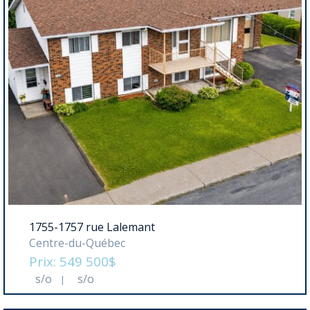
1755-1757 rue Lalemant
Centre-du-Québec
Prix: 549 500$
s/o
s/o
|