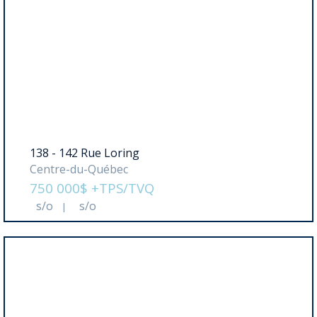
138 - 142 Rue Loring
Centre-du-Québec
750 000$ +TPS/TVQ
s/o
s/o
|