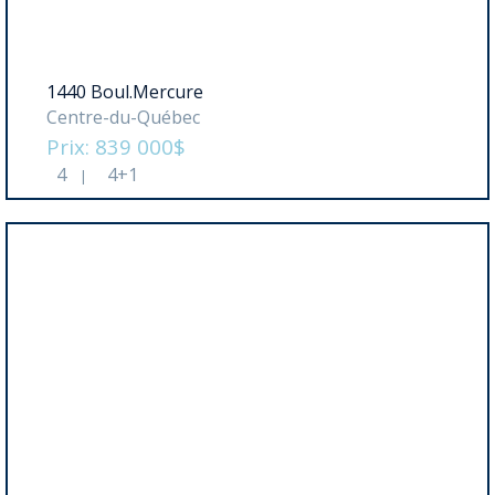
1440 Boul.Mercure
Centre-du-Québec
Prix: 839 000$
4
4+1
|