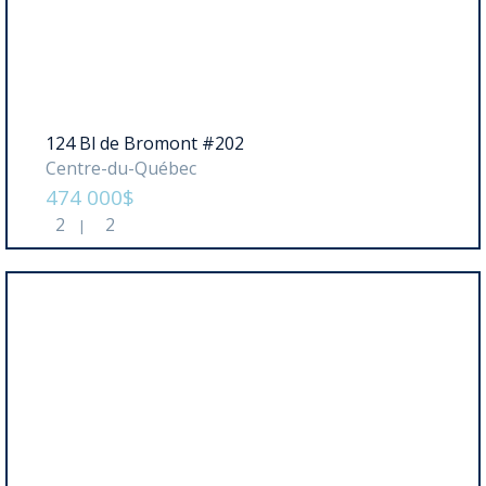
124 Bl de Bromont #202
Centre-du-Québec
474 000$
2
2
|