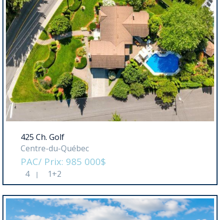
425 Ch. Golf
Centre-du-Québec
PAC/ Prix: 985 000$
4
1+2
|