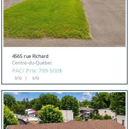
4565 rue Richard
Centre-du-Québec
PAC/ Prix: 799 500$
s/o
s/o
|